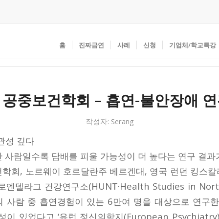
홈
진짜금연
사례
신청
기업체/학교특강
 공중보건학회 – 흡연-불안장애 연
작성자:
Serang
관성 깊다
 사람일수록 담배를 피울 가능성이 더 높다는 연구 결과가
학회, 노르웨이 호르달란주 베르겐대, 영국 런던 킹스
라그 건강연구소(HUNT·Health Studies in North
세의 사람 중 흡연경험이 있는 6만여 명을 대상으로 연구한
 있었다고 ‘유럽 정신의학지(European Psychiatr