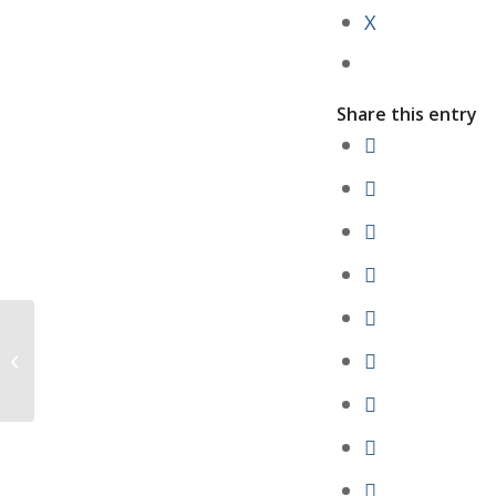
X
Share this entry
하버드대 연구 – 흡연여성, 일찍 사망할
확률 3 배