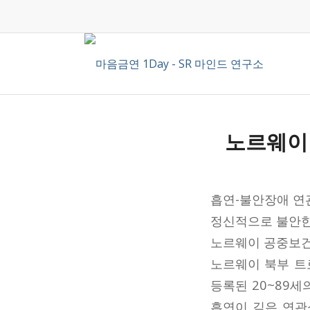
노르웨이
흡연-불안장애 연
정신적으로 불안한
노르웨이 공중보건
노르웨이 북부 트로엔델
등록된 20~89
흡연이 깊은 연관성이