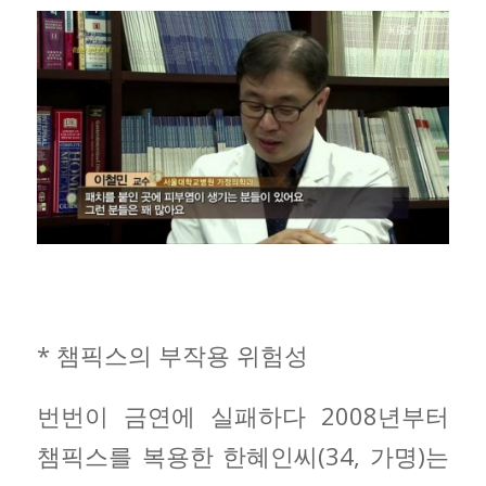
* 챔픽스의 부작용 위험성
번번이 금연에 실패하다 2008년부터
챔픽스를 복용한 한혜인씨(34, 가명)는