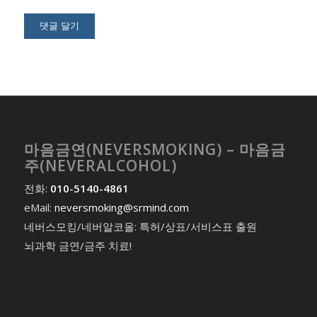
마음금연(NEVERSMOKING) – 마음금
주(NEVERALCOHOL)
전화:
010-5140-4861
eMail:
neversmoking@srmind.com
네버스모킹/네버알코올: 특허/상표/서비스표 출원
뇌과학 금연/금주 치료!