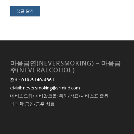
마음금연(NEVERSMOKING) – 마음금
주(NEVERALCOHOL)
전화:
010-5140-4861
eMail:
neversmoking@srmind.com
네버스모킹/네버알코올: 특허/상표/서비스표 출원
뇌과학 금연/금주 치료!