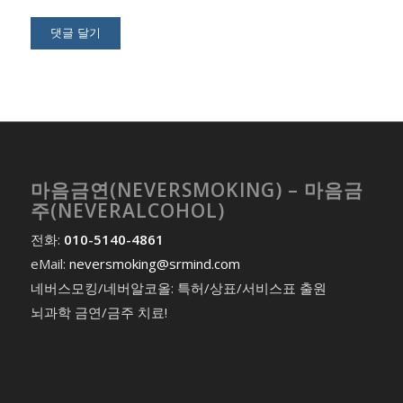
마음금연(NEVERSMOKING) – 마음금
주(NEVERALCOHOL)
전화:
010-5140-4861
eMail:
neversmoking@srmind.com
네버스모킹/네버알코올: 특허/상표/서비스표 출원
뇌과학 금연/금주 치료!