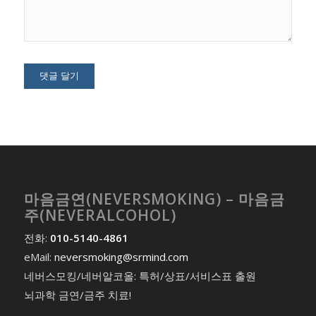
마음금연(NEVERSMOKING) – 마음금
주(NEVERALCOHOL)
전화:
010-5140-4861
eMail:
neversmoking@srmind.com
네버스모킹/네버알코올: 특허/상표/서비스표 출원
뇌과학 금연/금주 치료!